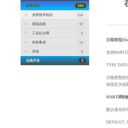
技术知识
114
全部技术知识
全
114
现场总线
01
37
工业以太网
02
5
日期类型(Dat
设备集成
03
13
其他
04
5
支持HART
总线开发
3
TYPE DATE
日期类型的
份指定为实际
HART调
默认值允许
DEFAULT_VAL