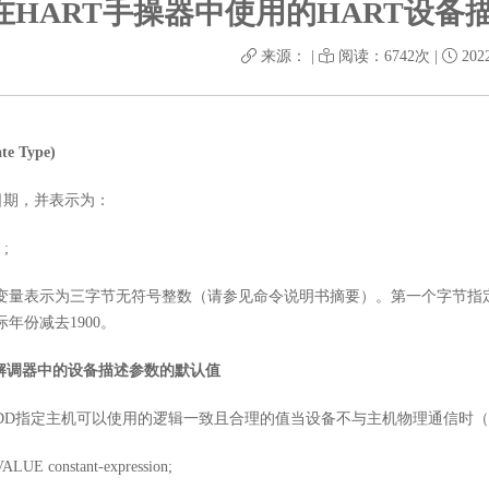
在HART手操器中使用的HART设
来源： |
阅读：6742次 |
2022
e Type)
日期，并表示为：
 ;
变量表示为三字节无符号整数（请参见命令说明书摘要）。第一个字节指
年份减去1900。
制解调器中的设备描述参数的默认值
DD指定主机可以使用的逻辑一致且合理的值当设备不与主机物理通信时
UE constant-expression;